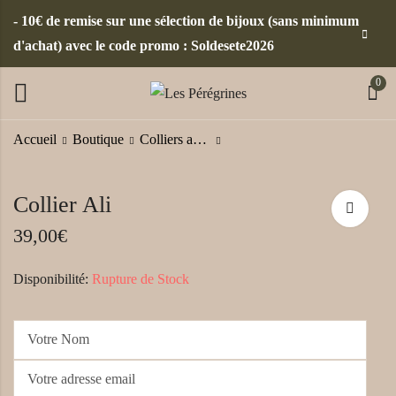
- 10€ de remise sur une sélection de bijoux (sans minimum
d'achat) avec le code promo : Soldesete2026
0
Accueil
Boutique
Colliers africains
Boucles d'oreilles strass
Coffret parure bijoux
Collier Ali
créolesAïma (or blanc)
africains Moyemba (4
couleurs disponibles)
39,00
€
39,00
€
95,00
€
104,00
€
Disponibilité:
Rupture de Stock