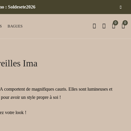
mo : Soldesete2026
0
0
S
BAGUES
eilles Ima
Collier Tahira bleu
Boucles d'oreilles
moonlight
Bonita
40,00
65,00
€
€
A comportent de magnifiques cauris. Elles sont lumineuses et
pour avoir un style propre à soi !
ez votre look !