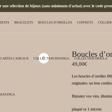
ur une sélection de bijoux (sans minimum d'achat) avec le code pro
ODUITS
BRACELETS
BOUCLES D’OREILLES
COFFRETS
COLLIER
Boucles d’or
CARTES CADEAUX
COLLECTION MWANGA
COLLECTION DIOULA
49,00
€
Les boucles d’oreilles IM
originales: un bon combo 
 MATANGA
Bijoutez vos vies, illumin
plaqué or 1 micron