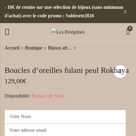
- 10€ de remise sur une sélection de bijoux (sans minimum
d'achat) avec le code promo : Soldesete2026
0
Accueil
Boutique
Bijoux africains
Bague Tahira couleur
Bague semi-precieuse
Boucles d’oreilles fulani peul Rokhaya
bleu nuit
"Tahira" couleur
Hibiscus
129,00
€
49,00
€
49,00
€
Disponibilité:
Rupture de Stock