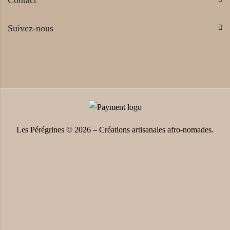
Suivez-nous
Les Pérégrines © 2026 – Créations artisanales afro-nomades.
Clos
this
modu