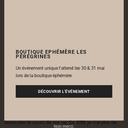
Je m’appelle Fatou, j’ai 30 ans et j’habite en région
Parisienne. J’ai créé ma marque en 2017 mais ce n’est
qu’en 2019 que j’ai vraiment cru en elle et que je me
suis battue pour sa pérennité. En effet, je ne m’étais
pas destinée à être créatrice de bijoux bien que j’ai
BOUTIQUE EPHÉMÈRE LES
toujours aimé le milieu de la bijouterie.
PÉRÉGRINES
Pendant mes études, j’ai travaillé pour une très belle
marque de bijoux et cela a été l’une des plus belle
Un événement unique t'attend les 30 & 31 mai
lors de la boutique éphémère
découverte de ma vie.
Découvrir les rouages du métier, participer à la
DÉCOUVRIR L'ÉVÉNEMENT
fabrication des prototypes et connaître les dessous et
la magie des ateliers a été une grande source
d’inspiration et surtout LA grande révélation qui allait
bousculer le cours de ma vie. En 2019, je n’ai plus de
Non merci.